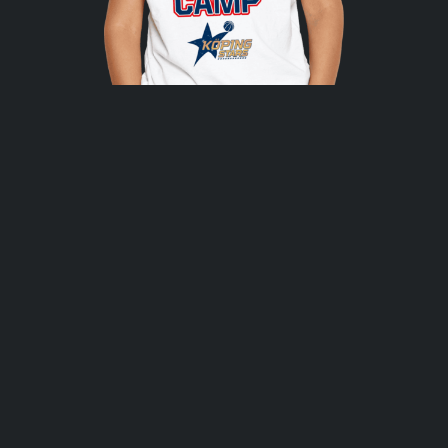
Alla deltagare får även en t-shirt!
Ange storlek vid anmälan.
STORLEKSGUIDE